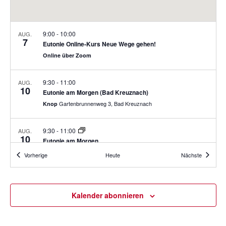
l
g
n
e
A
g
n
n
9:00
-
10:00
AUG.
e
.
7
s
Eutonie Online-Kurs Neue Wege gehen!
n
i
Online über Zoom
S
c
u
h
9:30
-
11:00
AUG.
10
t
c
Eutonie am Morgen (Bad Kreuznach)
e
Gartenbrunnenweg 3, Bad Kreuznach
Knop
h
n
-
-
9:30
-
11:00
AUG.
u
10
Eutonie am Morgen
N
n
Am Finkenschlag,
Birgit Martens, Praxis für Eutonie GA
a
Veranstaltungen
Veranstal
Vorherige
Heute
Nächste
Remscheid
d
v
A
i
16:00
-
17:30
AUG.
n
g
10
Kalender abonnieren
Eutonie am Nachmittag
s
a
Am Finkenschlag,
Birgit Martens, Praxis für Eutonie GA
t
Remscheid
i