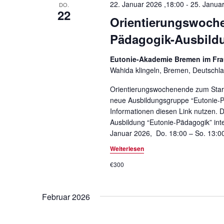
a
22. Januar 2026 ,18:00
-
25. Janua
DO.
h
22
l
Orientierungswoche
t
t
Pädagogik-Ausbild
u
e
n
Eutonie-Akademie Bremen im Fr
n
g
Wahida klingeln, Bremen, Deutschl
e
n
n
Orientierungswochenende zum Start
a
S
neue Ausbildungsgruppe “Eutonie-P
c
Informationen diesen Link nutzen. D
v
h
Ausbildung “Eutonie-Pädagogik” int
i
l
Januar 2026, Do. 18:00 – So. 13:
ü
Weiterlesen
g
s
€300
a
s
e
t
l
Februar 2026
i
w
o