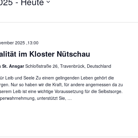
025
 - 
Heute
d
o
r
t
e
i
vember 2025 ,13:00
n
alität im Kloster Nütschau
g
e
s St. Ansgar
Schloßstraße 26, Travenbrück, Deutschland
b
e
g für Leib und Seele Zu einem gelingenden Leben gehört die
sorgen. Nur so haben wir die Kraft, für andere angemessen da zu
n
erem Leib ist eine wichtige Voraussetzung für die Selbstsorge.
.
rperwahrnehmung, unterstützt Sie,
…
S
u
c
h
e
n