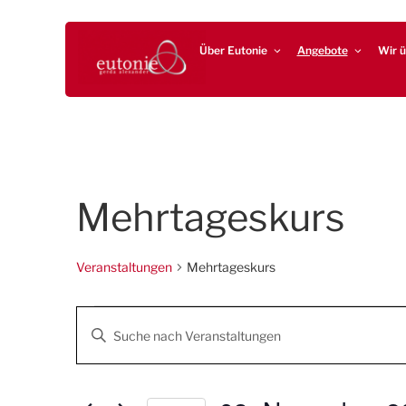
Zum
EUTONIE.DE
Lebensbalance durch körperliche Selbsterfahrung
Inhalt
Über Eutonie
Angebote
Wir ü
springen
Mehrtageskurs
Veranstaltungen
Mehrtageskurs
Veranstaltungen
V
G
e
e
b
r
e