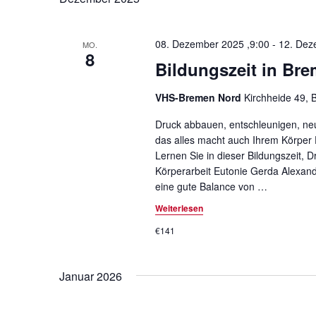
t
u
.
08. Dezember 2025 ,9:00
-
12. Dez
MO.
c
S
8
u
Bildungszeit in Bre
h
c
-
h
VHS-Bremen Nord
Kirchheide 49,
e
u
Druck abbauen, entschleunigen, neue
n
das alles macht auch Ihrem Körper
n
a
Lernen Sie in dieser Bildungszeit,
c
Körperarbeit Eutonie Gerda Alexand
d
h
eine gute Balance von
…
A
V
Weiterlesen
e
n
€141
r
s
a
n
i
Januar 2026
s
c
t