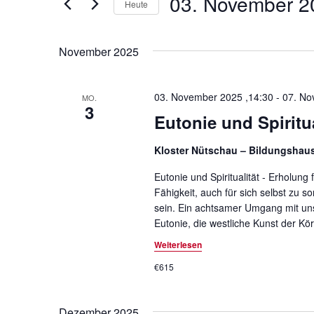
03. November 2
Heute
a
n
S
D
n
i
a
November 2025
s
e
t
D
u
t
a
m
03. November 2025 ,14:30
-
07. No
MO.
3
a
s
w
Eutonie und Spiritu
S
ä
l
c
h
Kloster Nütschau – Bildungshau
t
h
l
l
Eutonie und Spiritualität - Erholun
e
u
ü
Fähigkeit, auch für sich selbst zu 
n
sein. Ein achtsamer Umgang mit uns
n
s
.
Eutonie, die westliche Kunst der Kö
s
g
e
Weiterlesen
e
l
€615
w
n
o
S
r
Dezember 2025