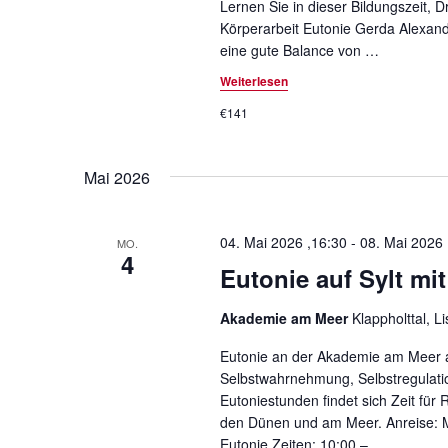
Lernen Sie in dieser Bildungszeit,
Körperarbeit Eutonie Gerda Alexand
eine gute Balance von
…
Weiterlesen
€141
Mai 2026
04. Mai 2026 ,16:30
-
08. Mai 2026 
MO.
4
Eutonie auf Sylt mi
Akademie am Meer
Klappholttal, L
Eutonie an der Akademie am Meer auf 
Selbstwahrnehmung, Selbstregulat
Eutoniestunden findet sich Zeit für
den Dünen und am Meer. Anreise: M
Eutonie Zeiten: 10:00 –
…