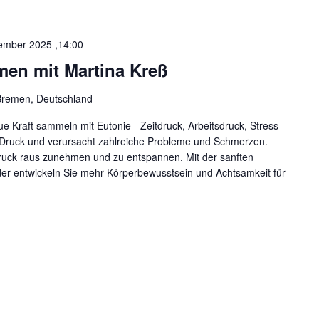
a
c
ember 2025 ,14:00
h
V
men mit Martina Kreß
e
 Bremen, Deutschland
r
a
 Kraft sammeln mit Eutonie - Zeitdruck, Arbeitsdruck, Stress –
n
 Druck und verursacht zahlreiche Probleme und Schmerzen.
s
 Druck raus zunehmen und zu entspannen. Mit der sanften
t
er entwickeln Sie mehr Körperbewusstsein und Achtsamkeit für
a
l
t
u
n
g
e
n