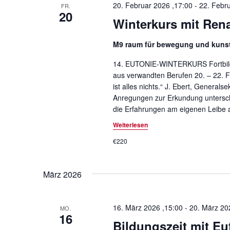
o
r
20. Februar 2026 ,17:00
-
22. Febr
FR.
20
n
t
Winterkurs mit Ren
.
M9 raum für bewegung und kuns
14. EUTONIE-WINTERKURS Fortbildu
aus verwandten Berufen 20. – 22
ist alles nichts.“ J. Ebert, Generals
Anregungen zur Erkundung untersc
die Erfahrungen am eigenen Leibe 
Weiterlesen
€220
März 2026
16. März 2026 ,15:00
-
20. März 20
MO.
16
Bildungszeit mit Eu