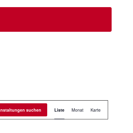
V
anstaltungen suchen
Liste
Monat
Karte
e
r
a