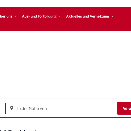
ber uns
Aus- und Fortbildung
Aktuelles und Vernetzung
S
Ver
t
a
n