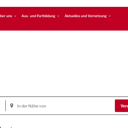
ber uns
Aus- und Fortbildung
Aktuelles und Vernetzung
S
Ver
t
a
n