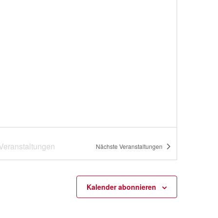
t
e
n
-
N
a
v
i
g
a
Veranstaltungen
Nächste
Veranstaltungen
t
i
Kalender abonnieren
o
n