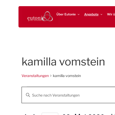
Zum
EUTONIE.DE
Lebensbalance durch körperliche Selbsterfahrung
Inhalt
Über Eutonie
Angebote
Wir ü
springen
kamilla vomstein
Veranstaltungen
kamilla vomstein
Veranstaltungen
V
G
e
e
b
r
e