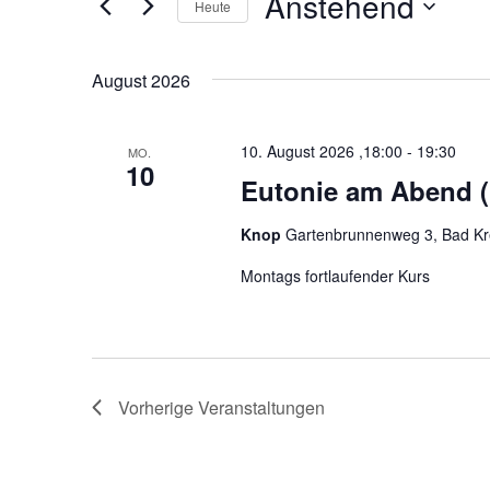
Anstehend
Heute
a
n
S
D
n
i
a
August 2026
s
e
t
D
u
t
a
m
10. August 2026 ,18:00
-
19:30
MO.
10
a
s
w
Eutonie am Abend 
S
ä
l
c
h
Knop
Gartenbrunnenweg 3, Bad Kr
t
h
l
l
Montags fortlaufender Kurs
e
u
ü
n
n
s
.
s
g
e
e
l
Vorherige
Veranstaltungen
w
n
o
S
r