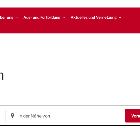
ber uns
Aus- und Fortbildung
Aktuelles und Vernetzung
n
S
Ver
t
a
n