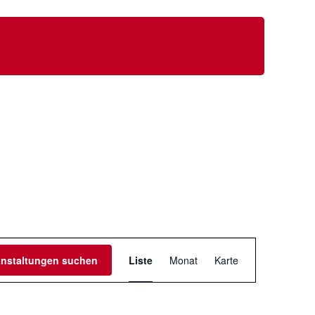
V
anstaltungen suchen
Liste
Monat
Karte
e
r
a