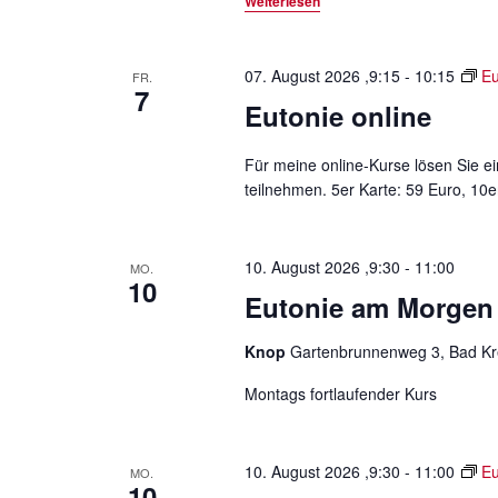
Weiterlesen
-
h
e
u
n
07. August 2026 ,9:15
-
10:15
Eu
FR.
7
n
a
Eutonie online
c
d
h
Für meine online-Kurse lösen Sie ei
A
V
teilnehmen. 5er Karte: 59 Euro, 10er
e
n
r
s
a
10. August 2026 ,9:30
-
11:00
MO.
n
10
i
Eutonie am Morgen
s
c
t
Knop
Gartenbrunnenweg 3, Bad Kr
a
h
l
Montags fortlaufender Kurs
t
t
u
e
n
10. August 2026 ,9:30
-
11:00
Eu
MO.
10
g