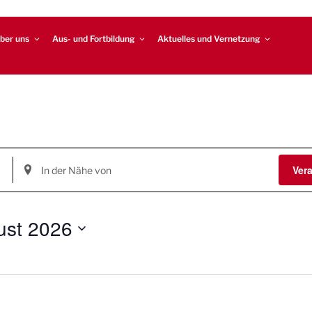
ber uns
Aus- und Fortbildung
Aktuelles und Vernetzung
S
Ver
t
a
n
ust 2026
d
o
r
t
e