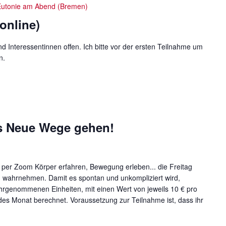
i
Eutonie am Abend (Bremen)
n
online)
g
e
und Interessentinnen offen. Ich bitte vor der ersten Teilnahme um
b
n.
e
n
.
S
u
c
s Neue Wege gehen!
h
e
n
 per Zoom Körper erfahren, Bewegung erleben... die Freitag
a
n wahrnehmen. Damit es spontan und unkompliziert wird,
c
hrgenommenen Einheiten, mit einen Wert von jeweils 10 € pro
h
des Monat berechnet. Voraussetzung zur Teilnahme ist, dass ihr
V
e