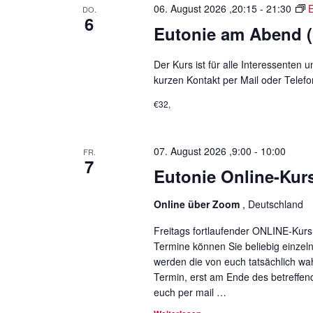
a
m
06. August 2026 ,20:15
-
21:30
DO.
6
a
s
w
Eutonie am Abend (
S
ä
l
c
h
Der Kurs ist für alle Interessenten 
t
h
l
kurzen Kontakt per Mail oder Telefo
l
e
u
ü
€32,
n
n
s
.
s
g
07. August 2026 ,9:00
-
10:00
FR.
e
7
e
l
Eutonie Online-Kur
w
n
o
Online über Zoom
, Deutschland
S
r
Freitags fortlaufender ONLINE-Kurs
t
u
Termine können Sie beliebig einzel
.
werden die von euch tatsächlich wa
c
S
Termin, erst am Ende des betreffen
u
euch per mail
…
h
c