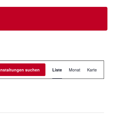
V
anstaltungen suchen
Liste
Monat
Karte
e
r
a
n
s
t
a