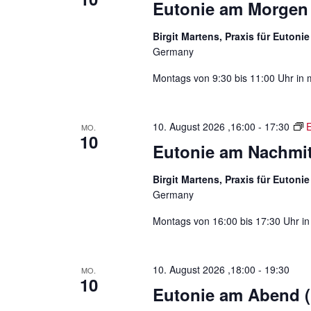
n
Eutonie am Morgen
e
n
n
Birgit Martens, Praxis für Eutoni
a
S
Germany
c
v
Montags von 9:30 bis 11:00 Uhr in 
h
i
l
ü
g
10. August 2026 ,16:00
-
17:30
MO.
s
10
Eutonie am Nachmi
a
s
e
t
Birgit Martens, Praxis für Eutoni
l
Germany
i
w
o
Montags von 16:00 bis 17:30 Uhr in
o
r
n
t
.
10. August 2026 ,18:00
-
19:30
MO.
10
Eutonie am Abend 