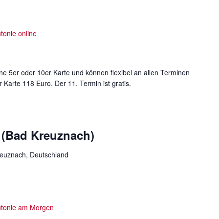
r
a
n
tonie online
s
t
a
ne 5er oder 10er Karte und können flexibel an allen Terminen
l
 Karte 118 Euro. Der 11. Termin ist gratis.
t
u
n
g
 (Bad Kreuznach)
e
n
euznach, Deutschland
.
tonie am Morgen