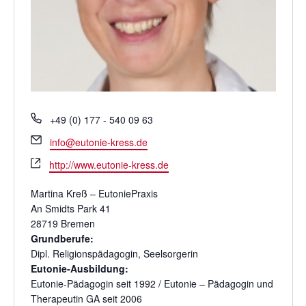
T
+49 (0) 177 - 540 09 63
e
E
info@eutonie-kress.de
l
m
W
e
http://www.eutonie-kress.de
a
e
f
i
b
o
Martina Kreß – EutoniePraxis
l
s
n
An Smidts Park 41
e
28719 Bremen
i
Grundberufe:
t
Dipl. Religionspädagogin, Seelsorgerin
e
Eutonie-Ausbildung:
Eutonie-Pädagogin seit 1992 / Eutonie – Pädagogin und
Therapeutin GA seit 2006