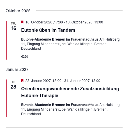
D
Oktober 2026
a
t
H
16. Oktober 2026 ,17:00
-
18. Oktober 2026 ,13:00
FR.
u
e
16
Eutonie üben im Tandem
r
m
v
Eutonie-Akademie Bremen im Frauenstadthaus
Am Hulsberg
w
o
11, Eingang Mindenerstr., bei Wahida klingeln, Bremen,
r
ä
Deutschland
g
h
e
€220
h
l
o
e
b
Januar 2027
e
n
n
H
28. Januar 2027 ,18:00
-
31. Januar 2027 ,13:00
.
DO.
e
28
Orientierungswochenende Zusatzausbildung
r
v
Eutonie-Therapie
o
r
Eutonie-Akademie Bremen im Frauenstadthaus
Am Hulsberg
g
11, Eingang Mindenerstr., bei Wahida klingeln, Bremen,
e
Deutschland
h
o
b