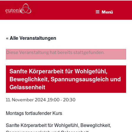
EUTONIE.DE
Zum
Lebensbalance durch körperliche Selbsterfahrung
Inhalt
Menü
springen
« Alle Veranstaltungen
Diese Veranstaltung hat bereits stattgefunden.
Sanfte Körperarbeit für Wohlgefühl,
Beweglichkeit, Spannungsausgleich und
Gelassenheit
11. November 2024 ,19:00
-
20:30
Montags fortlaufender Kurs
Sanfte Körperarbeit für Wohlgefühl, Beweglichkeit,