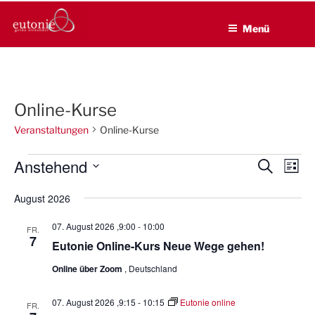
EUTONIE.DE
Zum
Lebensbalance durch körperliche Selbsterfahrung
Inhalt
Menü
springen
Online-Kurse
Veranstaltungen
Online-Kurse
Veranstaltungen
Anstehend
V
V
S
L
u
e
e
i
D
c
August 2026
s
r
a
r
h
t
a
e
t
a
e
07. August 2026 ,9:00
-
10:00
FR.
n
u
7
n
Eutonie Online-Kurs Neue Wege gehen!
s
m
s
Online über Zoom
, Deutschland
t
w
t
a
ä
a
07. August 2026 ,9:15
-
10:15
Eutonie online
h
l
FR.