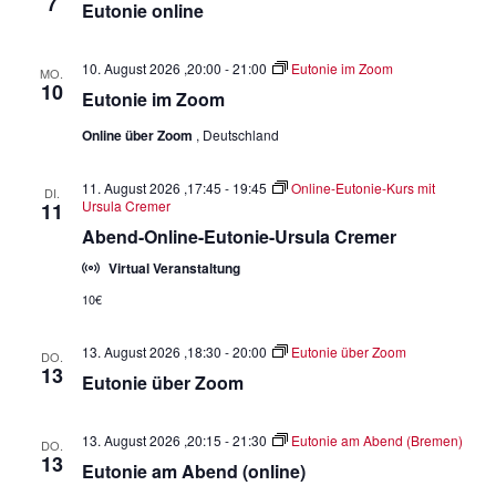
7
Eutonie online
l
l
t
e
u
t
n
n
10. August 2026 ,20:00
-
21:00
Eutonie im Zoom
u
MO.
10
.
g
Eutonie im Zoom
n
A
g
Online über Zoom
, Deutschland
n
e
s
11. August 2026 ,17:45
-
19:45
Online-Eutonie-Kurs mit
DI.
n
i
Ursula Cremer
11
S
c
Abend-Online-Eutonie-Ursula Cremer
u
h
Virtual Veranstaltung
t
c
10€
e
h
n
-
13. August 2026 ,18:30
-
20:00
Eutonie über Zoom
DO.
-
13
Eutonie über Zoom
u
N
n
a
13. August 2026 ,20:15
-
21:30
Eutonie am Abend (Bremen)
d
DO.
v
13
Eutonie am Abend (online)
A
i