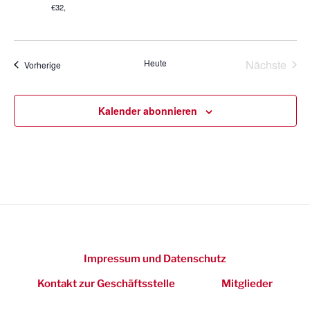
n
€32,
g
s
a
t
i
i
Heute
Nächste
c
Veranstaltungen
Vorherige
o
Veransta
h
n
t
Kalender abonnieren
e
n
n
a
v
i
g
a
Impressum und Datenschutz
t
Kontakt zur Geschäftsstelle
Mitglieder
i