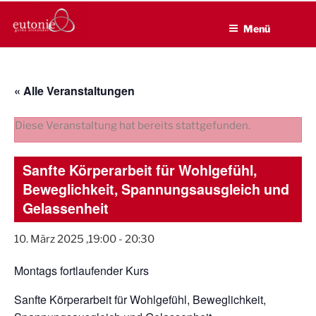
EUTONIE.DE
Zum
Lebensbalance durch körperliche Selbsterfahrung
Inhalt
Menü
springen
« Alle Veranstaltungen
Diese Veranstaltung hat bereits stattgefunden.
Sanfte Körperarbeit für Wohlgefühl,
Beweglichkeit, Spannungsausgleich und
Gelassenheit
10. März 2025 ,19:00
-
20:30
Montags fortlaufender Kurs
Sanfte Körperarbeit für Wohlgefühl, Beweglichkeit,