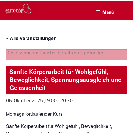
EUTONIE.DE
Zum
Lebensbalance durch körperliche Selbsterfahrung
Inhalt
Menü
springen
« Alle Veranstaltungen
Diese Veranstaltung hat bereits stattgefunden.
Sanfte Körperarbeit für Wohlgefühl,
Beweglichkeit, Spannungsausgleich und
Gelassenheit
06. Oktober 2025 ,19:00
-
20:30
Montags fortlaufender Kurs
Sanfte Körperarbeit für Wohlgefühl, Beweglichkeit,