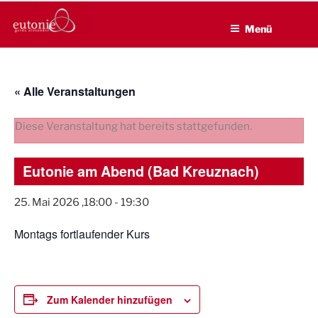
EUTONIE.DE
Zum
Lebensbalance durch körperliche Selbsterfahrung
Inhalt
Menü
springen
« Alle Veranstaltungen
Diese Veranstaltung hat bereits stattgefunden.
Eutonie am Abend (Bad Kreuznach)
25. Mai 2026 ,18:00
-
19:30
Montags fortlaufender Kurs
Zum Kalender hinzufügen