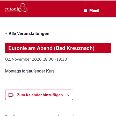
EUTONIE.DE
Zum
Lebensbalance durch körperliche Selbsterfahrung
Inhalt
Menü
springen
« Alle Veranstaltungen
Eutonie am Abend (Bad Kreuznach)
02. November 2026 ,18:00
-
19:30
Montags fortlaufender Kurs
Zum Kalender hinzufügen