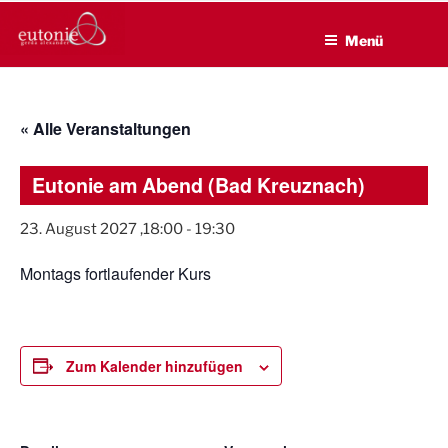
EUTONIE.DE
Zum
Lebensbalance durch körperliche Selbsterfahrung
Inhalt
Menü
springen
« Alle Veranstaltungen
Eutonie am Abend (Bad Kreuznach)
23. August 2027 ,18:00
-
19:30
Montags fortlaufender Kurs
Zum Kalender hinzufügen