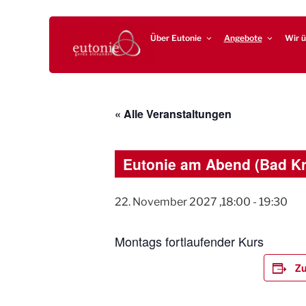
Zum
EUTONIE.DE
Lebensbalance durch körperliche Selbsterfahrung
Inhalt
Über Eutonie
Angebote
Wir ü
springen
« Alle Veranstaltungen
Eutonie am Abend (Bad K
22. November 2027 ,18:00
-
19:30
Montags fortlaufender Kurs
Zu