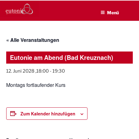
EUTONIE.DE
Zum
Lebensbalance durch körperliche Selbsterfahrung
Inhalt
Menü
springen
« Alle Veranstaltungen
Eutonie am Abend (Bad Kreuznach)
12. Juni 2028 ,18:00
-
19:30
Montags fortlaufender Kurs
Zum Kalender hinzufügen