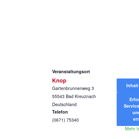
Veranstaltungsort
Knop
Inhal
Gartenbrunnenweg 3
55543
Bad Kreuznach
Erfo
Deutschland
Service
Telefon
und
en
(0671) 75340
Mehr I