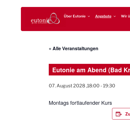
Zum
EUTONIE.DE
Lebensbalance durch körperliche Selbsterfahrung
Inhalt
Über Eutonie
Angebote
Wir ü
springen
« Alle Veranstaltungen
Eutonie am Abend (Bad K
07. August 2028 ,18:00
-
19:30
Montags fortlaufender Kurs
Zu