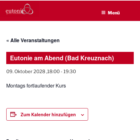
EUTONIE.DE
Zum
Lebensbalance durch körperliche Selbsterfahrung
Inhalt
Menü
springen
« Alle Veranstaltungen
Eutonie am Abend (Bad Kreuznach)
09. Oktober 2028 ,18:00
-
19:30
Montags fortlaufender Kurs
Zum Kalender hinzufügen