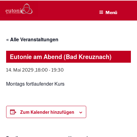
EUTONIE.DE
Zum
Lebensbalance durch körperliche Selbsterfahrung
Inhalt
Menü
springen
« Alle Veranstaltungen
Eutonie am Abend (Bad Kreuznach)
14. Mai 2029 ,18:00
-
19:30
Montags fortlaufender Kurs
Zum Kalender hinzufügen