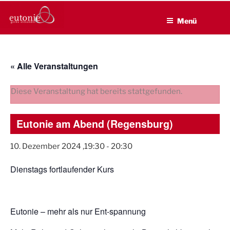
EUTONIE.DE
Zum
Lebensbalance durch körperliche Selbsterfahrung
Inhalt
Menü
springen
« Alle Veranstaltungen
Diese Veranstaltung hat bereits stattgefunden.
Eutonie am Abend (Regensburg)
10. Dezember 2024 ,19:30
-
20:30
Dienstags fortlaufender Kurs
Eutonie – mehr als nur Ent-spannung