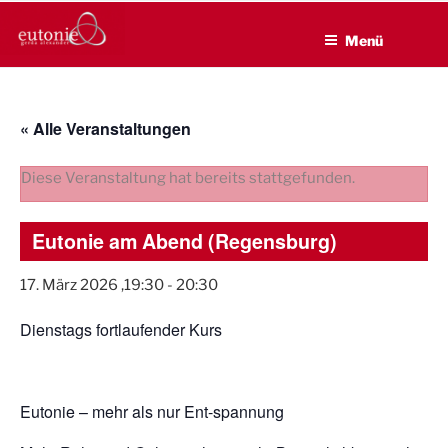
EUTONIE.DE
Zum
Lebensbalance durch körperliche Selbsterfahrung
Inhalt
Menü
springen
« Alle Veranstaltungen
Diese Veranstaltung hat bereits stattgefunden.
Eutonie am Abend (Regensburg)
17. März 2026 ,19:30
-
20:30
Dienstags fortlaufender Kurs
Eutonie – mehr als nur Ent-spannung