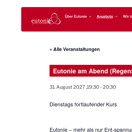
Zum
EUTONIE.DE
Lebensbalance durch körperliche Selbsterfahrung
Inhalt
Über Eutonie
Angebote
Wir ü
springen
« Alle Veranstaltungen
Eutonie am Abend (Regen
31. August 2027 ,19:30
-
20:30
Dienstags fortlaufender Kurs
Eutonie – mehr als nur Ent-spann