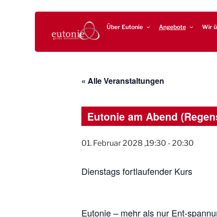
Zum
EUTONIE.DE
Lebensbalance durch körperliche Selbsterfahrung
Inhalt
Über Eutonie
Angebote
Wir ü
springen
« Alle Veranstaltungen
Eutonie am Abend (Regen
01. Februar 2028 ,19:30
-
20:30
Dienstags fortlaufender Kurs
Eutonie – mehr als nur Ent-spann