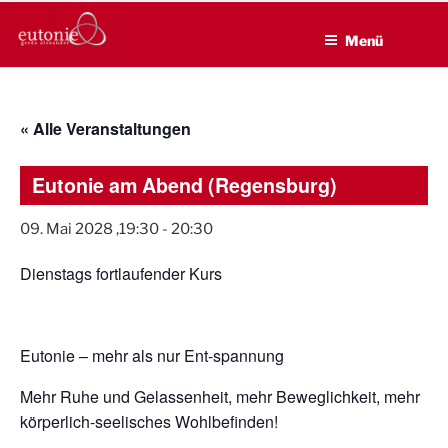
EUTONIE.DE
Zum
Lebensbalance durch körperliche Selbsterfahrung
Inhalt
Menü
springen
« Alle Veranstaltungen
Eutonie am Abend (Regensburg)
09. Mai 2028 ,19:30
-
20:30
Dienstags fortlaufender Kurs
Eutonie – mehr als nur Ent-spannung
Mehr Ruhe und Gelassenheit, mehr Beweglichkeit, mehr
körperlich-seelisches Wohlbefinden!