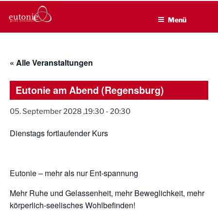
EUTONIE.DE
Zum
Lebensbalance durch körperliche Selbsterfahrung
Inhalt
Menü
springen
« Alle Veranstaltungen
Eutonie am Abend (Regensburg)
05. September 2028 ,19:30
-
20:30
Dienstags fortlaufender Kurs
Eutonie – mehr als nur Ent-spannung
Mehr Ruhe und Gelassenheit, mehr Beweglichkeit, mehr
körperlich-seelisches Wohlbefinden!