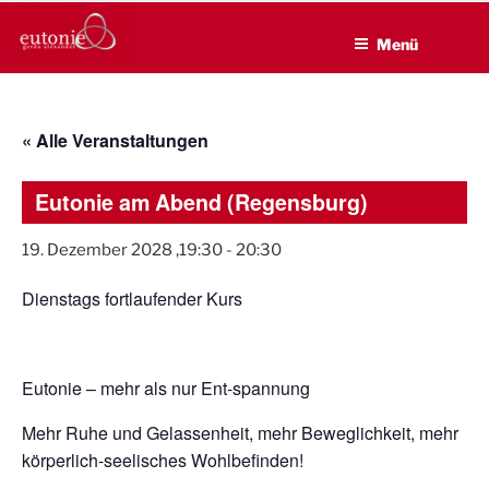
EUTONIE.DE
Zum
Lebensbalance durch körperliche Selbsterfahrung
Inhalt
Menü
springen
« Alle Veranstaltungen
Eutonie am Abend (Regensburg)
19. Dezember 2028 ,19:30
-
20:30
Dienstags fortlaufender Kurs
Eutonie – mehr als nur Ent-spannung
Mehr Ruhe und Gelassenheit, mehr Beweglichkeit, mehr
körperlich-seelisches Wohlbefinden!