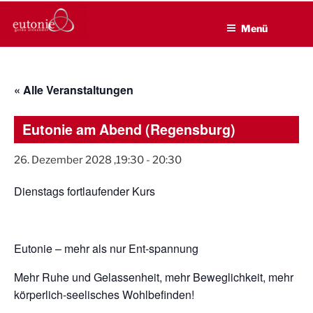
EUTONIE.DE
Zum
Lebensbalance durch körperliche Selbsterfahrung
Inhalt
Menü
springen
« Alle Veranstaltungen
Eutonie am Abend (Regensburg)
26. Dezember 2028 ,19:30
-
20:30
Dienstags fortlaufender Kurs
Eutonie – mehr als nur Ent-spannung
Mehr Ruhe und Gelassenheit, mehr Beweglichkeit, mehr
körperlich-seelisches Wohlbefinden!