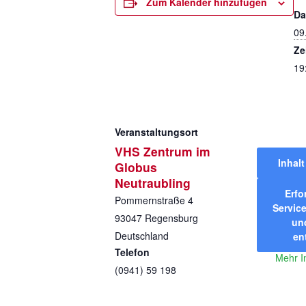
Zum Kalender hinzufügen
Da
09
Ze
19
Veranstaltungsort
VHS Zentrum im
Inhal
Globus
Neutraubling
Erfo
Pommernstraße 4
Service
93047
Regensburg
und
Deutschland
en
Telefon
Mehr I
(0941) 59 198