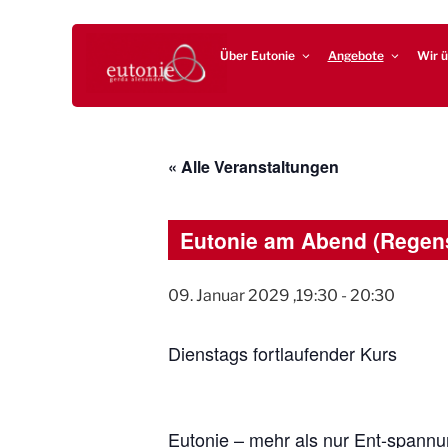
Zum
EUTONIE.DE
Lebensbalance durch körperliche Selbsterfahrung
Inhalt
Über Eutonie
Angebote
Wir ü
springen
« Alle Veranstaltungen
Eutonie am Abend (Regen
09. Januar 2029 ,19:30
-
20:30
Dienstags fortlaufender Kurs
Eutonie – mehr als nur Ent-spann