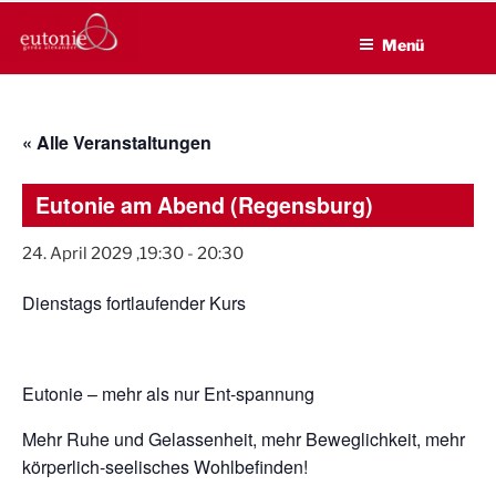
EUTONIE.DE
Zum
Lebensbalance durch körperliche Selbsterfahrung
Inhalt
Menü
springen
« Alle Veranstaltungen
Eutonie am Abend (Regensburg)
24. April 2029 ,19:30
-
20:30
Dienstags fortlaufender Kurs
Eutonie – mehr als nur Ent-spannung
Mehr Ruhe und Gelassenheit, mehr Beweglichkeit, mehr
körperlich-seelisches Wohlbefinden!