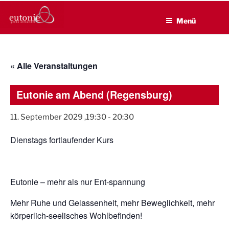
EUTONIE.DE
Zum
Lebensbalance durch körperliche Selbsterfahrung
Inhalt
Menü
springen
« Alle Veranstaltungen
Eutonie am Abend (Regensburg)
11. September 2029 ,19:30
-
20:30
Dienstags fortlaufender Kurs
Eutonie – mehr als nur Ent-spannung
Mehr Ruhe und Gelassenheit, mehr Beweglichkeit, mehr
körperlich-seelisches Wohlbefinden!