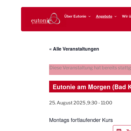
Zum
EUTONIE.DE
Lebensbalance durch körperliche Selbsterfahrung
Inhalt
Über Eutonie
Angebote
Wir ü
springen
« Alle Veranstaltungen
Diese Veranstaltung hat bereits statt
Eutonie am Morgen (Bad 
25. August 2025 ,9:30
-
11:00
Montags fortlaufender Kurs