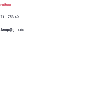
orothee
671 - 753 40
e.knop@gmx.de