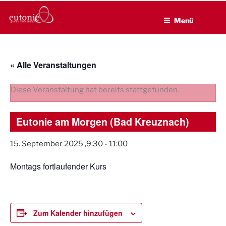
EUTONIE.DE
Zum
Lebensbalance durch körperliche Selbsterfahrung
Inhalt
Menü
springen
« Alle Veranstaltungen
Diese Veranstaltung hat bereits stattgefunden.
Eutonie am Morgen (Bad Kreuznach)
15. September 2025 ,9:30
-
11:00
Montags fortlaufender Kurs
Zum Kalender hinzufügen