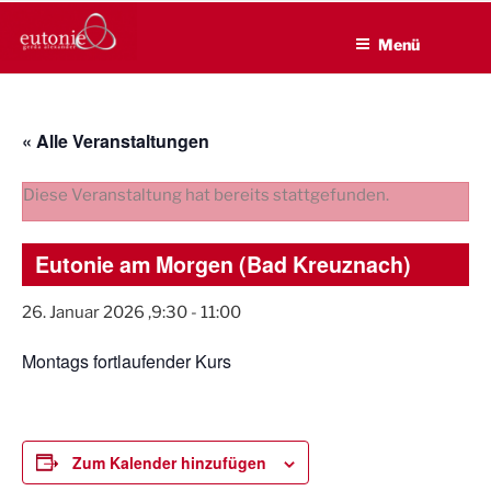
EUTONIE.DE
Zum
Lebensbalance durch körperliche Selbsterfahrung
Inhalt
Menü
springen
« Alle Veranstaltungen
Diese Veranstaltung hat bereits stattgefunden.
Eutonie am Morgen (Bad Kreuznach)
26. Januar 2026 ,9:30
-
11:00
Montags fortlaufender Kurs
Zum Kalender hinzufügen