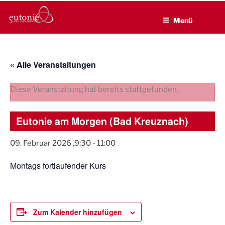
EUTONIE.DE
Zum
Lebensbalance durch körperliche Selbsterfahrung
Inhalt
Menü
springen
« Alle Veranstaltungen
Diese Veranstaltung hat bereits stattgefunden.
Eutonie am Morgen (Bad Kreuznach)
09. Februar 2026 ,9:30
-
11:00
Montags fortlaufender Kurs
Zum Kalender hinzufügen