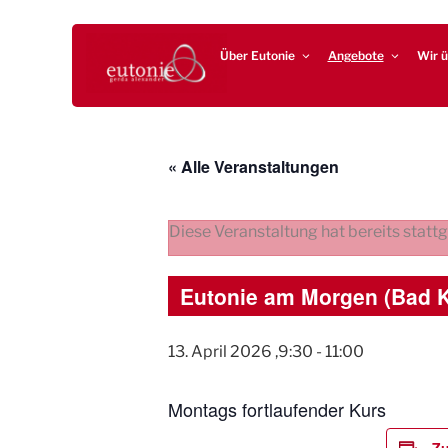
Zum
EUTONIE.DE
Lebensbalance durch körperliche Selbsterfahrung
Inhalt
Über Eutonie
Angebote
Wir ü
springen
« Alle Veranstaltungen
Diese Veranstaltung hat bereits statt
Eutonie am Morgen (Bad 
13. April 2026 ,9:30
-
11:00
Montags fortlaufender Kurs