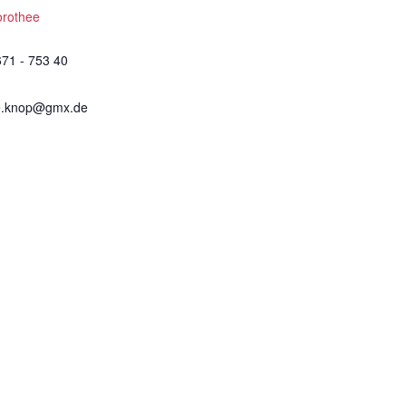
orothee
671 - 753 40
e.knop@gmx.de