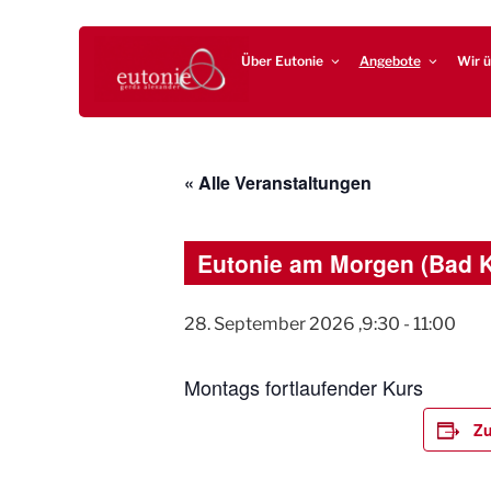
Zum
EUTONIE.DE
Lebensbalance durch körperliche Selbsterfahrung
Inhalt
Über Eutonie
Angebote
Wir ü
springen
« Alle Veranstaltungen
Eutonie am Morgen (Bad 
28. September 2026 ,9:30
-
11:00
Montags fortlaufender Kurs
Zu