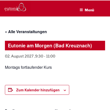
EUTONIE.DE
Zum
Lebensbalance durch körperliche Selbsterfahrung
Inhalt
Menü
springen
« Alle Veranstaltungen
Eutonie am Morgen (Bad Kreuznach)
02. August 2027 ,9:30
-
11:00
Montags fortlaufender Kurs
Zum Kalender hinzufügen