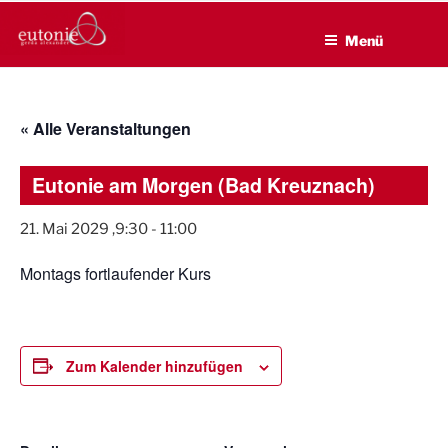
EUTONIE.DE
Zum
Lebensbalance durch körperliche Selbsterfahrung
Inhalt
Menü
springen
« Alle Veranstaltungen
Eutonie am Morgen (Bad Kreuznach)
21. Mai 2029 ,9:30
-
11:00
Montags fortlaufender Kurs
Zum Kalender hinzufügen