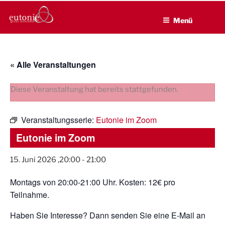
EUTONIE.DE
Zum
Lebensbalance durch körperliche Selbsterfahrung
Inhalt
Menü
springen
« Alle Veranstaltungen
Diese Veranstaltung hat bereits stattgefunden.
Veranstaltungsserie:
Eutonie im Zoom
Eutonie im Zoom
15. Juni 2026 ,20:00
-
21:00
Montags von 20:00-21:00 Uhr. Kosten: 12€ pro
Teilnahme.
Haben Sie Interesse? Dann senden Sie eine E-Mail an