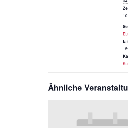
04
Ze
10
Se
Eu
Ein
15
Ka
Ku
Ähnliche Veranstalt