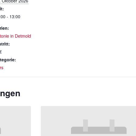
. Oktober 2026
it:
:00 - 13:00
rien:
tonie in Detmold
tritt:
€
tegorie:
rs
ungen