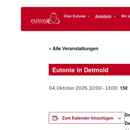
Zum
EUTONIE.DE
Lebensbalance durch körperliche Selbsterfahrung
Inhalt
Über Eutonie
Angebote
Wir ü
springen
« Alle Veranstaltungen
Eutonie in Detmold
15€
04. Oktober 2026 ,10:00
-
13:00
De
Zum Kalender hinzufügen
Da