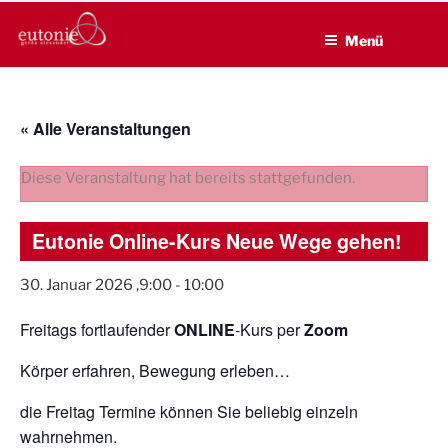
EUTONIE.DE
Zum
Lebensbalance durch körperliche Selbsterfahrung
Inhalt
Menü
springen
« Alle Veranstaltungen
Diese Veranstaltung hat bereits stattgefunden.
Eutonie Online-Kurs Neue Wege gehen!
30. Januar 2026 ,9:00
-
10:00
Freitags fortlaufender
ONLINE
-Kurs per
Zoom
Körper erfahren, Bewegung erleben…
die Freitag Termine können Sie beliebig einzeln
wahrnehmen.