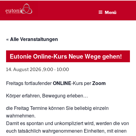
EUTONIE.DE
Zum
Lebensbalance durch körperliche Selbsterfahrung
Inhalt
Menü
springen
« Alle Veranstaltungen
Eutonie Online-Kurs Neue Wege gehen!
14. August 2026 ,9:00
-
10:00
Freitags fortlaufender
ONLINE
-Kurs per
Zoom
Körper erfahren, Bewegung erleben…
die Freitag Termine können Sie beliebig einzeln
wahrnehmen.
Damit es spontan und unkompliziert wird, werden die von
euch tatsächlich wahrgenommenen Einheiten, mit einen