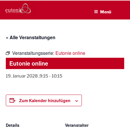
EUTONIE.DE
Zum
Lebensbalance durch körperliche Selbsterfahrung
Inhalt
Menü
springen
« Alle Veranstaltungen
Veranstaltungsserie:
Eutonie online
Eutonie online
19. Januar 2028 ,9:15
-
10:15
Zum Kalender hinzufügen
Details
Veranstalter