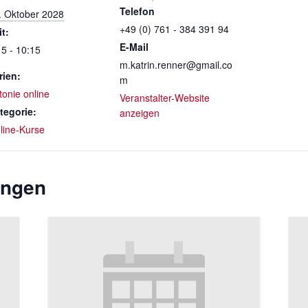
Telefon
. Oktober 2028
+49 (0) 761 - 384 391 94
it:
E-Mail
15 - 10:15
m.katrin.renner@gmail.co
rien:
m
tonie online
Veranstalter-Website
tegorie:
anzeigen
line-Kurse
ungen