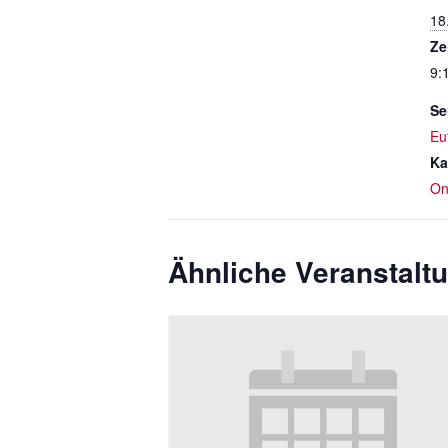
18
Ze
9:
Se
Eu
Ka
On
Ähnliche Veranstalt