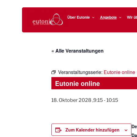
EUTONIE.DE
Zum
Lebensbalance durch körperliche Selbsterfahrung
Inhalt
Über Eutonie
Angebote
Wir ü
springen
« Alle Veranstaltungen
Veranstaltungsserie:
Eutonie online
Eutonie online
18. Oktober 2028 ,9:15
-
10:15
De
Zum Kalender hinzufügen
Da