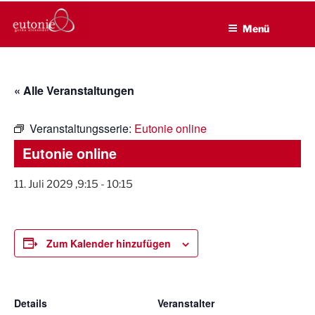
EUTONIE.DE
Zum
Lebensbalance durch körperliche Selbsterfahrung
Inhalt
Menü
springen
« Alle Veranstaltungen
Veranstaltungsserie:
Eutonie online
Eutonie online
11. Juli 2029 ,9:15
-
10:15
Zum Kalender hinzufügen
Details
Veranstalter