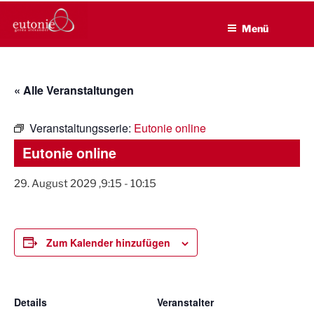
EUTONIE.DE
Zum
Lebensbalance durch körperliche Selbsterfahrung
Inhalt
Menü
springen
« Alle Veranstaltungen
Veranstaltungsserie:
Eutonie online
Eutonie online
29. August 2029 ,9:15
-
10:15
Zum Kalender hinzufügen
Details
Veranstalter