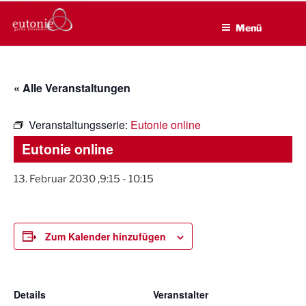
EUTONIE.DE
Zum
Lebensbalance durch körperliche Selbsterfahrung
Inhalt
Menü
springen
« Alle Veranstaltungen
Veranstaltungsserie:
Eutonie online
Eutonie online
13. Februar 2030 ,9:15
-
10:15
Zum Kalender hinzufügen
Details
Veranstalter