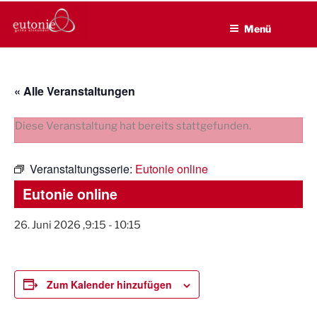
EUTONIE.DE
Zum
Lebensbalance durch körperliche Selbsterfahrung
Inhalt
Menü
springen
« Alle Veranstaltungen
Diese Veranstaltung hat bereits stattgefunden.
Veranstaltungsserie:
Eutonie online
Eutonie online
26. Juni 2026 ,9:15
-
10:15
Zum Kalender hinzufügen