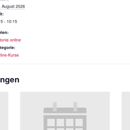
. August 2026
it:
15 - 10:15
rien:
tonie online
tegorie:
line-Kurse
ungen