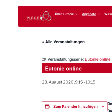
Zum
EUTONIE.DE
Lebensbalance durch körperliche Selbsterfahrung
Inhalt
Über Eutonie
Angebote
Wir ü
springen
« Alle Veranstaltungen
Veranstaltungsserie:
Eutonie online
Eutonie online
28. August 2026 ,9:15
-
10:15
De
Zum Kalender hinzufügen
Da