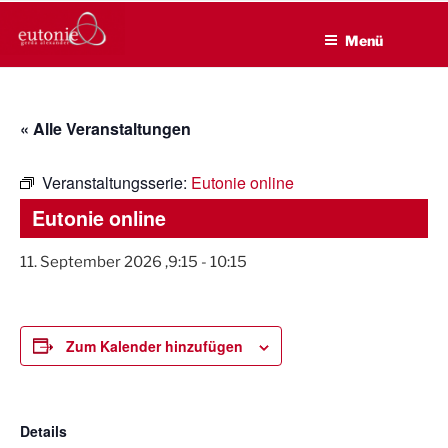
EUTONIE.DE
Zum
Lebensbalance durch körperliche Selbsterfahrung
Inhalt
Menü
springen
« Alle Veranstaltungen
Veranstaltungsserie:
Eutonie online
Eutonie online
11. September 2026 ,9:15
-
10:15
Zum Kalender hinzufügen
Details