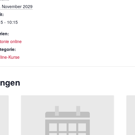
. November 2029
it:
15 - 10:15
rien:
tonie online
tegorie:
line-Kurse
ungen