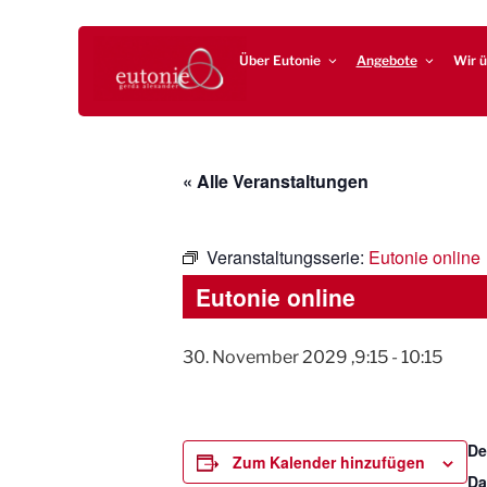
Zum
EUTONIE.DE
Lebensbalance durch körperliche Selbsterfahrung
Inhalt
Über Eutonie
Angebote
Wir ü
springen
« Alle Veranstaltungen
Veranstaltungsserie:
Eutonie online
Eutonie online
30. November 2029 ,9:15
-
10:15
De
Zum Kalender hinzufügen
Da